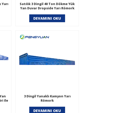
 Yarı
Satılık 3 Dingil 40 Ton Dökme Yük
Yan Duvar Dropside Yarı Römork
DEVAMINI OKU
 Yan
3 Dingil Yanaklı Kamyon Yarı
i Ile
Römork
DEVAMINI OKU