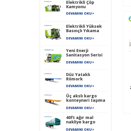
Elektrikli Çöp
Kamyonu
DEVAMINI OKU
Elektrikli Yüksek
Basınçlı Yıkama
Aracı
DEVAMINI OKU
Yeni Enerji
Sanitasyon Serisi
Dört Tekerlekli Saf
DEVAMINI OKU
Elektrikli
Endüstriyel Sokak
Süpürme Makinesi
Düz Yataklı
Römork
DEVAMINI OKU
Üç akslı kargo
konteyneri taşıma
iskeleti yarı
DEVAMINI OKU
römork
40ft ağır mal
nakliye kargo
taşıma çit yarı
DEVAMINI OKU
römork