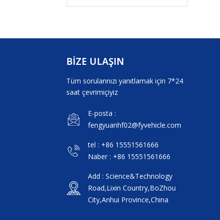
BİZE ULAŞIN
Tüm sorularınızı yanıtlamak için 7*24
saat çevrimiçiyiz
E-posta :
fengyuanhf02@fyvehicle.com
tel : +86 15551561666
Naber : +86 15551561666
Add : Science&Technology
Road,Lixin Country,BoZhou
City,Anhui Province,China