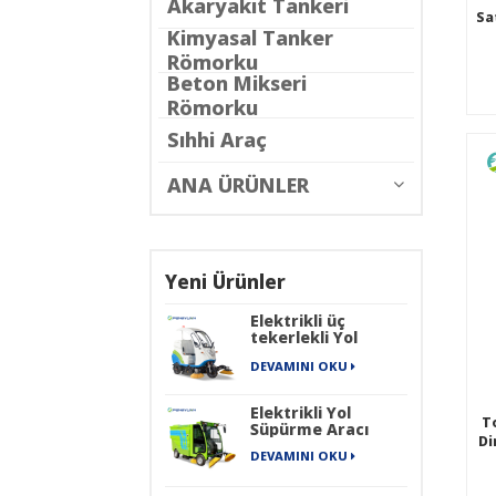
Akaryakıt Tankeri
Sa
Kimyasal Tanker
Römorku
Beton Mikseri
Römorku
Sıhhi Araç
ANA ÜRÜNLER
Yeni Ürünler
Elektrikli üç
tekerlekli Yol
Süpürme Aracı
DEVAMINI OKU
Elektrikli Yol
T
Süpürme Aracı
Di
DEVAMINI OKU