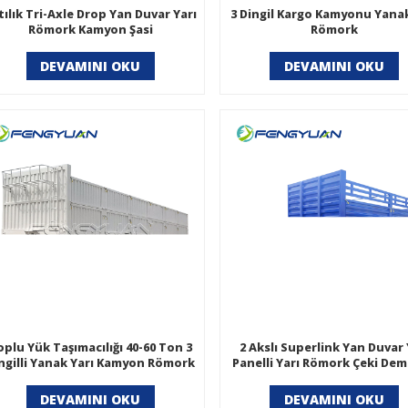
tılık Tri-Axle Drop Yan Duvar Yarı
3 Dingil Kargo Kamyonu Yanak
Römork Kamyon Şasi
Römork
DEVAMINI OKU
DEVAMINI OKU
oplu Yük Taşımacılığı 40-60 Ton 3
2 Akslı Superlink Yan Duvar
ngilli Yanak Yarı Kamyon Römork
Panelli Yarı Römork Çeki Demir
Fiyatı
Satılık
DEVAMINI OKU
DEVAMINI OKU