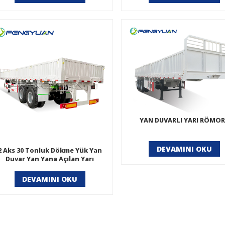
YAN DUVARLI YARI RÖMO
DEVAMINI OKU
2 Aks 30 Tonluk Dökme Yük Yan
Duvar Yan Yana Açılan Yarı
Römorklar
DEVAMINI OKU