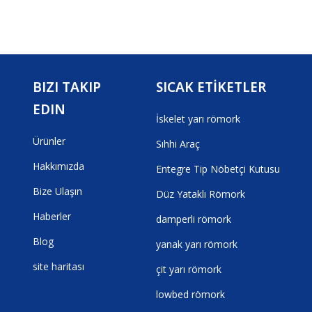
BIZI TAKIP
SICAK ETİKETLER
EDIN
İskelet yarı römork
Ürünler
Sıhhi Araç
Hakkımızda
Entegre Tip Nöbetçi Kutusu
Bize Ulaşın
Düz Yataklı Römork
Haberler
damperli römork
Blog
yanak yarı römork
site haritası
çit yarı römork
lowbed römork