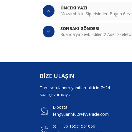
ÖNCEKI YAZI
Mozambik'in Siparişinden Bugün 6 Yar
SONRAKI GÖNDERI
Ruanda'ya Sevk Edilen 2 Adet Skelet
BİZE ULAŞIN
Tüm sorularınızı yanıtlamak için 7*24
saat çevrimiçiyiz
E-posta :
fengyuanhf02@fyvehicle.com
tel : +86 15551561666