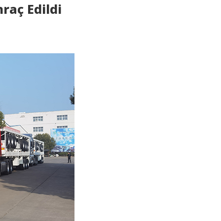
raç Edildi
Deutsch
Türkçe