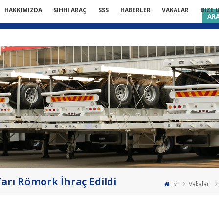
HAKKIMIZDA
SIHHI ARAÇ
SSS
HABERLER
VAKALAR
BIZE 
AR
arı Römork İhraç Edildi
Ev
Vakalar