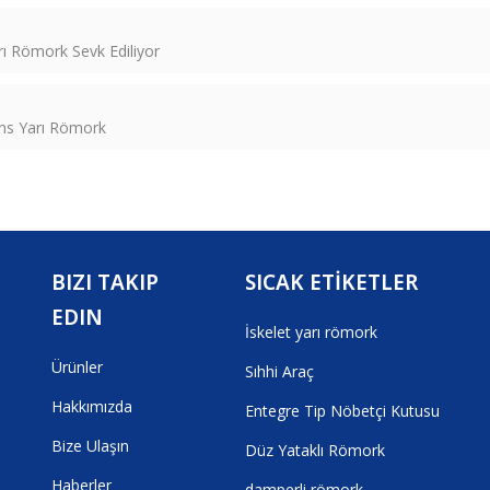
ı Römork Sevk Ediliyor
ons Yarı Römork
BIZI TAKIP
SICAK ETİKETLER
EDIN
İskelet yarı römork
Ürünler
Sıhhi Araç
Hakkımızda
Entegre Tip Nöbetçi Kutusu
Bize Ulaşın
Düz Yataklı Römork
Haberler
damperli römork