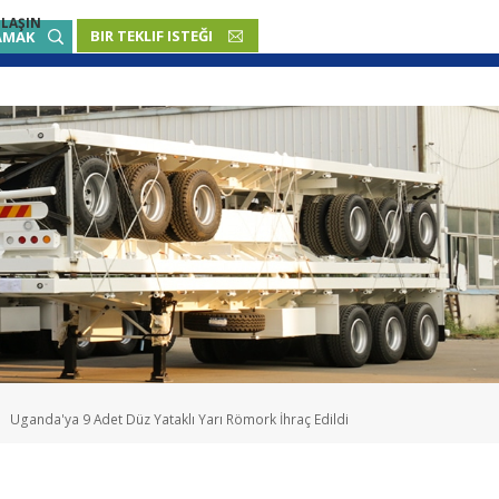
ULAŞIN
BIR TEKLIF ISTEĞI
TÜRKÇE
AMAK
English
French
Русский язык
Español
Português
Malay
Uganda'ya 9 Adet Düz Yataklı Yarı Römork İhraç Edildi
ภาษา
بالعربية