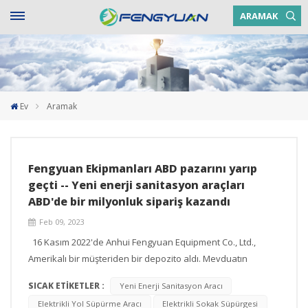
ARAMAK
Ev
Aramak
Fengyuan Ekipmanları ABD pazarını yarıp
geçti -- Yeni enerji sanitasyon araçları
ABD'de bir milyonluk sipariş kazandı
Feb 09, 2023
16 Kasım 2022'de Anhui Fengyuan Equipment Co., Ltd.,
Amerikalı bir müşteriden bir depozito aldı. Mevduatın
toplanması, büyük bir sembol olan Amerika Birleşik
SICAK ETİKETLER :
Yeni Enerji Sanitasyon Aracı
Devletleri pazarına resmi girişi işaret ediyor. C19 ikinci nesil
Elektrikli Yol Süpürme Aracı
Elektrikli Sokak Süpürgesi