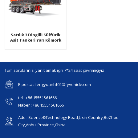
Satılık 3 Dingilli Sülfürik
Asit Tankeri Yarı Römork
Tüm sorularınızı yanıtlamak için 7*24 saat çevrimiçiyiz
E-posta : fengyuanhf02@fyvehicle.com
tel : +86 15551561666
Naber : +86 15551561666
Add : Science&Technology Road,Lixin Country,BoZhou
City,Anhui Province,China