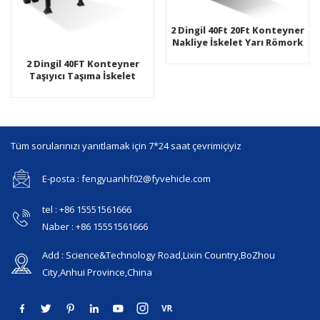
2 Dingil 40Ft 20Ft Konteyner
Nakliye İskelet Yarı Römork
2 Dingil 40FT Konteyner
Taşıyıcı Taşıma İskelet
İskelet Şasi Yarı Römork
Tüm sorularınızı yanıtlamak için 7*24 saat çevrimiçiyiz
E-posta : fengyuanhf02@fyvehicle.com
tel : +86 15551561666
Naber : +86 15551561666
Add : Science&Technology Road,Lixin Country,BoZhou
City,Anhui Province,China