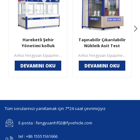
Hareketli Şehir
Taşınabilir Çıkarılabilir
Yönetimi kolluk
Nükleik Asit Test
kuvvetleri Nöbetçi
Odası
Anhui Fengyuan Equipment Technology Co., LTD. (bundan sonra "Fengyuan" olarak anılacaktır) Mayıs 2019'da 10 milyon yuan kayıtlı sermaye ile kurulmuştur ve adresi Keji Road, Jingkai District, Lixin County, Bozhou City, Anhui Eyaletidir. Şirket, 60 mu'luk bir alanı, 56.000 metrekareden fazla inşaat alanını, size eksiksiz bir tek elden hizmet yelpazesi sunmak için nöbetçi kutusu tasarımı, üretimi, satışı ve inşaatını entegre eden, müşteri gereksinimlerine göre uyarlanmış kapsamlı bir hizmet sağlayıcısını kapsıyor.
Anhui Fengyuan Equipment Technology Co., LTD. (bundan sonra "Fengyuan" olarak anılacaktır) Mayıs 2019'da 10 milyon yuan kayıtlı sermaye ile kurulmuştur ve adresi Keji Road, Jingkai District, Lixin County, Bozhou City, Anhui Eyaletidir. Şirket, 56.000 metrekareden fazla inşaat alanı olan 60 mu'luk bir alanı kaplamaktadır. Tasarım, Ar-Ge, üretim, satış ve satış sonrası hizmetleri entegre eden özel bir ekipman üreticisidir. Mevcut salgın önleme ve kontrol durumunda, nükleik asit örneklemesi düzenli bir çalışma haline geldi. Nükleik asit örnekleme kabiliyetini ve personelin çalışma ortamını iyileştirmek için şirketimiz, aynı zamanda şehrimizdeki ilk kurumsal nükleik asit örnekleme kabini olan bir nükleik asit örnekleme kabini geliştirmiş ve üretmiştir. Genel olarak personelin güvenliğini sağlamaya odaklanılır ve aynı makine, özel hatlar boyunca çeşitli yerlerde toplama işini hızlı bir şekilde gerçekleştirerek salgının önlenmesine ve kontrolüne katkıda bulunmalıdır.
Kutusu
DEVAMINI OKU
DEVAMINI OKU
Tüm sorularınızı yanıtlamak için 7*24 saat çevrimiçiyiz
E-posta : fengyuanhf02@fyvehicle.com
tel : +86 15551561666