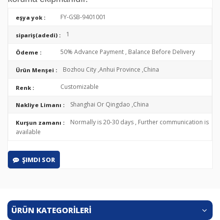
FY-GSB-9401001
eşya yok :
1
sipariş(adedi) :
50% Advance Payment , Balance Before Delivery
Ödeme :
Bozhou City ,Anhui Province ,China
Ürün Menşei :
Customizable
Renk :
Shanghai Or Qingdao ,China
Nakliye Limanı :
Normally is 20-30 days , Further communication is
Kurşun zamanı :
available
ŞIMDI SOR
ÜRÜN KATEGORİLERİ