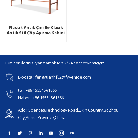
Plastik Antik Çini Ile Klasik
Antik Stil Çöp Ayırma Kabini
Tüm sorularınızı yanıtlamak için 7*24 saat çevrimiçiyiz
E-posta : fengyuanhf02@fyvehicle.com
tel : +86 15551561666
Naber : +86 15551561666
Add : Science&Technology Road,Lixin Country,BoZhou
City,Anhui Province,China