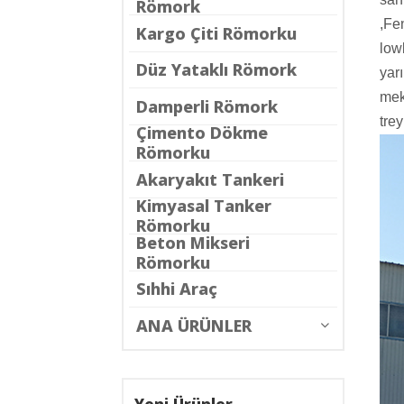
Römork
,Fe
Kargo Çiti Römorku
low
Düz Yataklı Römork
yar
mek
Damperli Römork
trey
Çimento Dökme
Römorku
Akaryakıt Tankeri
Kimyasal Tanker
Römorku
Beton Mikseri
Römorku
Sıhhi Araç
ANA ÜRÜNLER
Yeni Ürünler