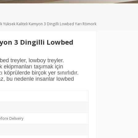
Deutsch
Türkçe
lık Yüksek Kaliteli Kamyon 3 Dingilli Lowbed Yarı Römork
myon 3 Dingilli Lowbed
ed treyler, lowboy treyler.
k ekipmanları taşımak için
zı köprülerde birçok yer sınırlıdır.
maz, bu nedenle insanlar lowbed
fore Delivery
a