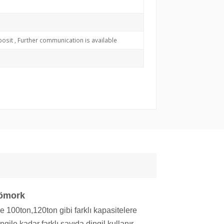
osit , Further communication is available
Römork
 100ton,120ton gibi farklı kapasitelere
ngile kadar farklı sayıda dingil kullanır.