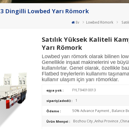
 3 Dingilli Lowbed Yarı Römork
Ev
Lowbed Römork
Satı
Satılık Yüksek Kaliteli Ka
Yarı Römork
Lowbed yarı römork olarak bilinen lowb
Genellikle inşaat makinelerini ve büyü
kullanılırlar. Genel olarak, özellikle ba
Flatbed treylerlerin kullanımı taşına
kullanır ulaşım için yarı römorklar.
FYLT94010013
eşya yok :
1
sipariş(adedi) :
50% Advance Payment , Balance Be
Ödeme :
Bozhou City ,Anhui Province ,Chin
Ürün Menşei :