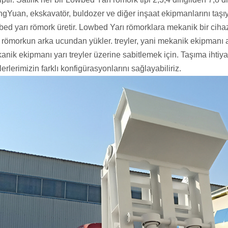
ngYuan, ekskavatör, buldozer ve diğer inşaat ekipmanlarını taşıy
bed yarı römork üretir. Lowbed Yarı römorklara mekanik bir ciha
ı römorkun arka ucundan yükler. treyler, yani mekanik ekipman
anik ekipmanı yarı treyler üzerine sabitlemek için. Taşıma ihtiy
lerlerimizin farklı konfigürasyonlarını sağlayabiliriz.