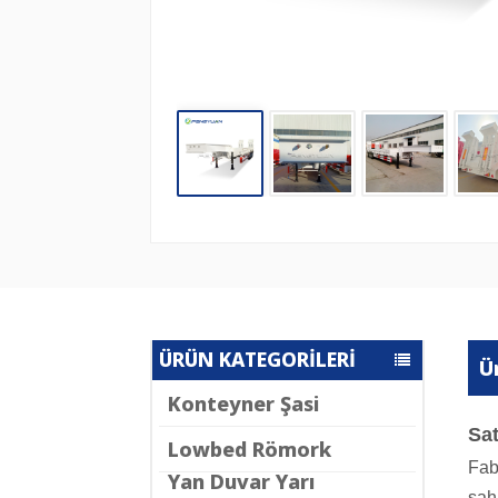
ÜRÜN KATEGORİLERİ
Ü
Konteyner Şasi
Sat
Lowbed Römork
Fab
Yan Duvar Yarı
sahi