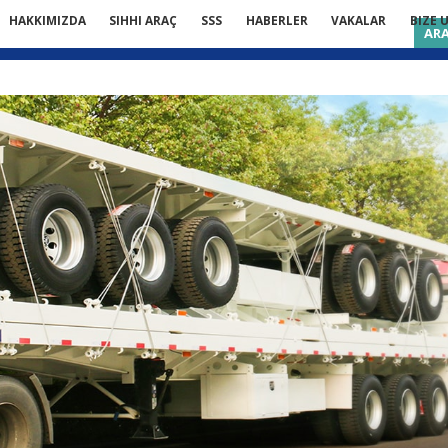
HAKKIMIZDA
SIHHI ARAÇ
SSS
HABERLER
VAKALAR
BIZE 
AR