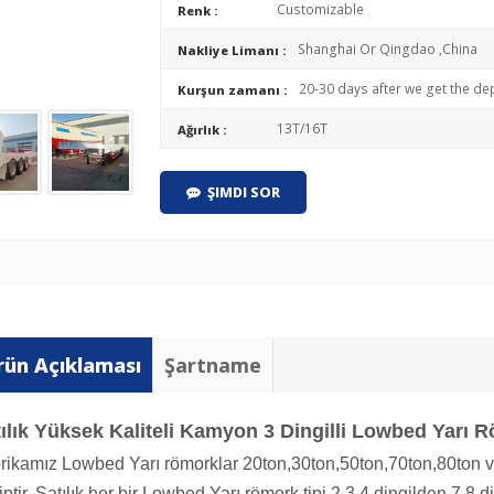
Customizable
Renk :
Shanghai Or Qingdao ,China
Nakliye Limanı :
20-30 days after we get the dep
Kurşun zamanı :
13T/16T
Ağırlık :
ŞIMDI SOR
rün Açıklaması
Şartname
ılık Yüksek Kaliteli Kamyon 3 Dingilli Lowbed Yarı 
rikamız Lowbed Yarı römorklar 20ton,30ton,50ton,70ton,80ton ve
ptir. Satılık her bir Lowbed Yarı römork tipi 2,3,4 dingilden 7,8 di