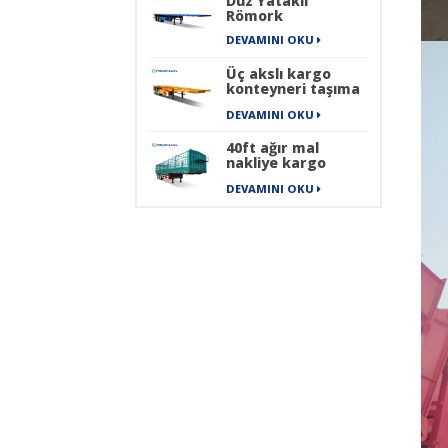
Düz Yataklı
Römork
DEVAMINI OKU
Üç akslı kargo
konteyneri taşıma
iskeleti yarı
DEVAMINI OKU
römork
40ft ağır mal
nakliye kargo
taşıma çit yarı
DEVAMINI OKU
römork