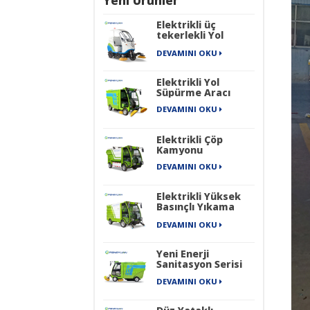
Elektrikli üç
tekerlekli Yol
Süpürme Aracı
DEVAMINI OKU
Elektrikli Yol
Süpürme Aracı
DEVAMINI OKU
Elektrikli Çöp
Kamyonu
DEVAMINI OKU
Elektrikli Yüksek
Basınçlı Yıkama
Aracı
DEVAMINI OKU
Yeni Enerji
Sanitasyon Serisi
Dört Tekerlekli Saf
DEVAMINI OKU
Elektrikli
Endüstriyel Sokak
Süpürme Makinesi